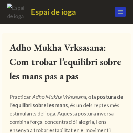
Espai de ioga
Adho Mukha Vrksasana:
Com trobar l’equilibri sobre
les mans pas a pas
Practicar
Adho Mukha Vrksasana
, o la
postura de
l’equilibri sobre les mans
, és un dels reptes més
estimulants del ioga. Aquesta postura inversa
combina força, concentració i alegria, i ens
ensenya a trobar estabilitat en el moviment i