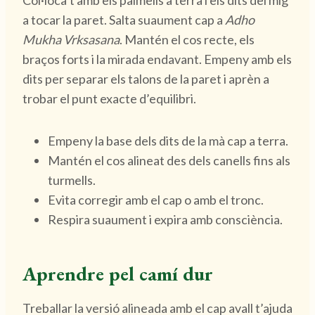
Col·loca’t amb els palmells a terra i els dits del mig
a tocar la paret. Salta suaument cap a
Adho
Mukha Vrksasana
. Mantén el cos recte, els
braços forts i la mirada endavant. Empeny amb els
dits per separar els talons de la paret i aprèn a
trobar el punt exacte d’equilibri.
Empeny la base dels dits de la mà cap a terra.
Mantén el cos alineat des dels canells fins als
turmells.
Evita corregir amb el cap o amb el tronc.
Respira suaument i expira amb consciència.
Aprendre pel camí dur
Treballar la versió alineada amb el cap avall t’ajuda