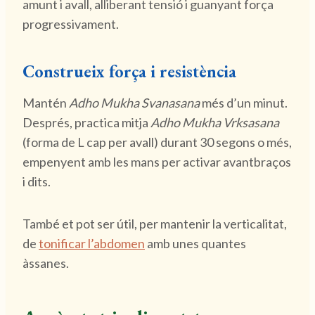
amunt i avall, alliberant tensió i guanyant força
progressivament.
Construeix força i resistència
Mantén
Adho Mukha Svanasana
més d’un minut.
Després, practica mitja
Adho Mukha Vrksasana
(forma de L cap per avall) durant 30 segons o més,
empenyent amb les mans per activar avantbraços
i dits.
També et pot ser útil, per mantenir la verticalitat,
de
tonificar l’abdomen
amb unes quantes
àssanes.