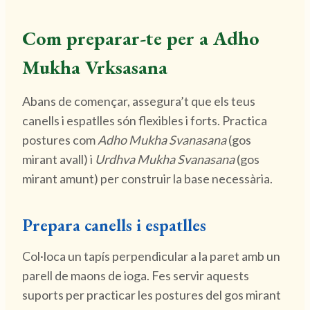
Com preparar-te per a Adho
Mukha Vrksasana
Abans de començar, assegura’t que els teus
canells i espatlles són flexibles i forts. Practica
postures com
Adho Mukha Svanasana
(gos
mirant avall) i
Urdhva Mukha Svanasana
(gos
mirant amunt) per construir la base necessària.
Prepara canells i espatlles
Col·loca un tapís perpendicular a la paret amb un
parell de maons de ioga. Fes servir aquests
suports per practicar les postures del gos mirant