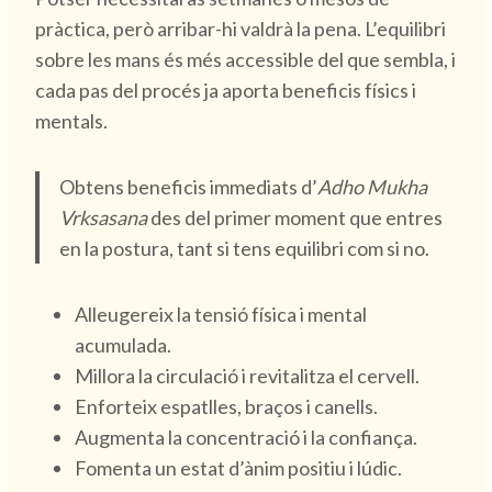
pràctica, però arribar-hi valdrà la pena. L’equilibri
sobre les mans és més accessible del que sembla, i
cada pas del procés ja aporta beneficis físics i
mentals.
Obtens beneficis immediats d’
Adho Mukha
Vrksasana
des del primer moment que entres
en la postura, tant si tens equilibri com si no.
Alleugereix la tensió física i mental
acumulada.
Millora la circulació i revitalitza el cervell.
Enforteix espatlles, braços i canells.
Augmenta la concentració i la confiança.
Fomenta un estat d’ànim positiu i lúdic.